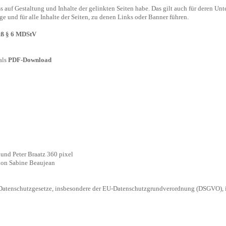
uss auf Gestaltung und Inhalte der gelinkten Seiten habe. Das gilt auch für deren Un
ge und für alle Inhalte der Seiten, zu denen Links oder Banner führen.
äß § 6 MDStV
als
PDF-Download
und Peter Braatz
360 pixel
on Sabine Beaujean
r Datenschutzgesetze, insbesondere der EU-Datenschutzgrundverordnung (DSGVO), i