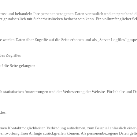
rnst und behandeln Ihre personenbezogenen Daten vertraulich und entsprechend der
et grundsätzlich mit Sicherheitslücken bedacht sein kann. Ein vollumfänglicher Sc
e werden Daten über Zugriffe auf die Seite erhoben und als „Server-Logfiles“ gespe
des Zugriffes
uf die Seite gelangten
h statistischen Auswertungen und der Verbesserung der Website. Für Inhalte und D
kies.
enen Kontaktmöglichkeiten Verbindung aufnehmen, zum Beispiel anlässlich einer 
eantwortung Ihrer Anfrage zurückgreifen können. Als personenbezogene Daten gelt