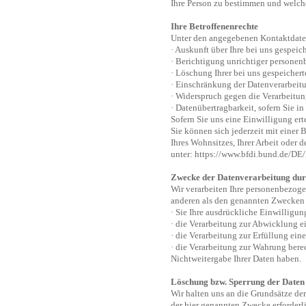
Ihre Person zu bestimmen und welch
Ihre Betroffenenrechte
Unter den angegebenen Kontaktdaten
· Auskunft über Ihre bei uns gespeic
· Berichtigung unrichtiger personen
· Löschung Ihrer bei uns gespeichert
· Einschränkung der Datenverarbeitun
· Widerspruch gegen die Verarbeitun
· Datenübertragbarkeit, sofern Sie i
Sofern Sie uns eine Einwilligung ert
Sie können sich jederzeit mit einer
Ihres Wohnsitzes, Ihrer Arbeit oder 
unter:
https://www.bfdi.bund.de/DE/
Zwecke der Datenverarbeitung durch
Wir verarbeiten Ihre personenbezoge
anderen als den genannten Zwecken fi
· Sie Ihre ausdrückliche Einwilligung
· die Verarbeitung zur Abwicklung ein
· die Verarbeitung zur Erfüllung eine
· die Verarbeitung zur Wahrung berec
Nichtweitergabe Ihrer Daten haben.
L
öschung bzw. Sperrung der Daten
Wir halten uns an die Grundsätze de
der hier genannten Zwecke erforderli