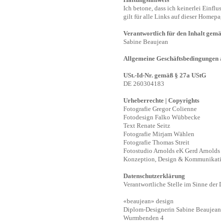
Haftungshinweis
Ich betone, dass ich keinerlei Einfl
gilt für alle Links auf dieser Homepa
Verantwortlich für den Inhalt gem
Sabine Beaujean
Allgemeine Geschäftsbedingungen
USt.-Id-Nr. gemäß § 27a UStG
DE 260304183
Urheberrechte | Copyrights
Fotografie
Gregor Colienne
Fotodesign Falko Wübbecke
Text Renate Seitz
Fotografie Mirjam Wählen
Fotografie Thomas Streit
Fotostudio Arnolds eK
Gerd Arnolds 
Konzeption, Design & Kommunikati
Datenschutzerklärung
Verantwortliche Stelle im Sinne de
«beaujean» design
Diplom-Designerin Sabine Beaujean
Wurmbenden 4