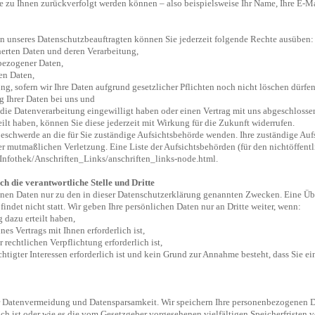
e zu Ihnen zurückverfolgt werden können – also beispielsweise Ihr Name, Ihre E-
 unseres Datenschutzbeauftragten können Sie jederzeit folgende Rechte ausüben:
herten Daten und deren Verarbeitung,
bezogener Daten,
en Daten,
g, sofern wir Ihre Daten aufgrund gesetzlicher Pflichten noch nicht löschen dürfen
g Ihrer Daten bei uns und
n die Datenverarbeitung eingewilligt haben oder einen Vertrag mit uns abgeschlosse
eilt haben, können Sie diese jederzeit mit Wirkung für die Zukunft widerrufen.
 Beschwerde an die für Sie zuständige Aufsichtsbehörde wenden. Ihre zuständige Au
der mutmaßlichen Verletzung. Eine Liste der Aufsichtsbehörden (für den nichtöffentl
Infothek/Anschriften_Links/anschriften_links-node.html
.
 die verantwortliche Stelle und Dritte
nen Daten nur zu den in dieser Datenschutzerklärung genannten Zwecken. Eine Übe
ndet nicht statt. Wir geben Ihre persönlichen Daten nur an Dritte weiter, wenn:
 dazu erteilt haben,
es Vertrags mit Ihnen erforderlich ist,
r rechtlichen Verpflichtung erforderlich ist,
htigter Interessen erforderlich ist und kein Grund zur Annahme besteht, dass Sie e
r Datenvermeidung und Datensparsamkeit. Wir speichern Ihre personenbezogenen Da
ch ist oder wie es die vom Gesetzgeber vorgesehenen vielfältigen Speicherfristen 