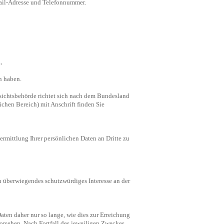
Mail-Adresse und Telefonnummer.
,
n haben.
fsichtsbehörde richtet sich nach dem Bundesland
ichen Bereich) mit Anschrift finden Sie
rmittlung Ihrer persönlichen Daten an Dritte zu
in überwiegendes schutzwürdiges Interesse an der
ten daher nur so lange, wie dies zur Erreichung
vorsehen. Nach Fortfall des jeweiligen Zweckes